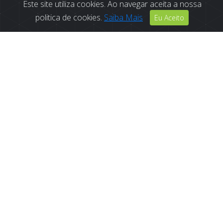
Este site utiliza cookies. Ao navegar aceita a nossa
politica de cookies.
Saiba Mais
Eu Aceito
Uma Educação
Inclusiva
e Humanista
O Colégio Casa Mãe, desde a sua fundação, assume um
modelo de educação inclusiva e transversal, em que o
aluno é o pilar central que cresce em contacto com a
natureza e com os valores humanistas de um cidadão
aberto ao mundo, consciente e responsável.
Acreditamos numa aprendizagem ativa, onde a