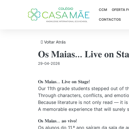
CCM
OFERTA 
CONTACTOS
Voltar Atrás
História
Projeto Educativo
Processo De Admissão
Provas de Avaliação Externa
𝐎𝐬 𝐌𝐚𝐢𝐚𝐬… 𝐋𝐢𝐯𝐞 𝐨𝐧 𝐒𝐭𝐚
Informações-Prova 2025/2026
Despacho N.º 14616-A/2025
29-04-2026
Mensagem D. Lídia
Projetos CCM
Tabela De Preços
Preparar O Digital
Decreto Lei N.º56/2026
Documentos Estruturantes
Prémios E Distinções
𝐎𝐬 𝐌𝐚𝐢𝐚𝐬… 𝐋𝐢𝐯𝐞 𝐨𝐧 𝐒𝐭𝐚𝐠𝐞!
Decreto-Lei N.º 62/2023
Our 11th grade students stepped out of th
Portaria N.º 278/2023
Parcerias E Protocolos
Through characters, conflicts, and emoti
Regulamento Exames
Because literature is not only read — it is
Norma 01/JNE/2026
A memorable experience that will surely 
Guia Geral De Exames 2026
NORMA 02/JNE/2026
𝐎𝐬 𝐌𝐚𝐢𝐚𝐬… 𝐚𝐨 𝐯𝐢𝐯𝐨!
Fixação Dos Pré-Requisitos Exigidos
Os alunos do 11.º ano saíram da sala de 