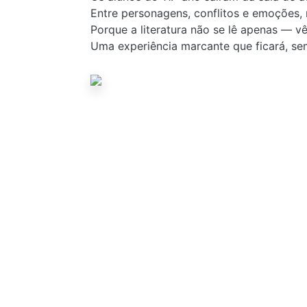
Instruções De Realização, Cotações, Critérios
Entre personagens, conflitos e emoções,
Alunos Praticantes Desportivos De Alto
Porque a literatura não se lê apenas — vê
Rendimento
Uma experiência marcante que ficará, se
Informações Complementares
Resumo Da Norma 02/JNE/2026
NORMA 03/JNE/2026
Links Úteis
Links Úteis
Processo de Consulta e
Reapreciação
Modelo 09
Modelo 10
Modelo 11
Modelo 12
Modelo 12A
Modelo 15
Modelo 16
Modelo 16A