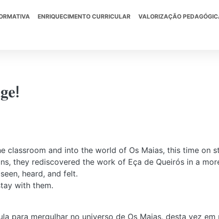
FORMATIVA
ENRIQUECIMENTO CURRICULAR
VALORIZAÇÃO PEDAGÓGIC
𝐠𝐞!
e classroom and into the world of Os Maias, this time on s
ons, they rediscovered the work of Eça de Queirós in a mor
 seen, heard, and felt.
stay with them.
aula para mergulhar no universo de Os Maias, desta vez em 