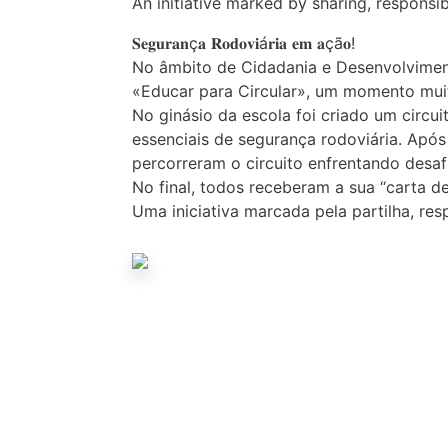
An initiative marked by sharing, responsib
Instruções De Realização, Cotações, Critérios
Alunos Praticantes Desportivos De Alto
𝐒𝐞𝐠𝐮𝐫𝐚𝐧ç𝐚 𝐑𝐨𝐝𝐨𝐯𝐢á𝐫𝐢𝐚 𝐞𝐦 𝐚çã𝐨!
Rendimento
No âmbito de Cidadania e Desenvolviment
Informações Complementares
«Educar para Circular», um momento muito
Resumo Da Norma 02/JNE/2026
No ginásio da escola foi criado um circu
NORMA 03/JNE/2026
essenciais de segurança rodoviária. Após
percorreram o circuito enfrentando desafi
Links Úteis
No final, todos receberam a sua “carta 
Links Úteis
Uma iniciativa marcada pela partilha, res
Processo de Consulta e
Reapreciação
Modelo 09
Modelo 10
Modelo 11
Modelo 12
Modelo 12A
Modelo 15
Modelo 16
Modelo 16A