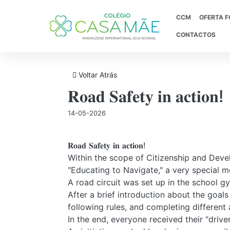
CCM
OFERTA 
CONTACTOS
Voltar Atrás
História
Projeto Educativo
Processo De Admissão
Provas de Avaliação Externa
𝐑𝐨𝐚𝐝 𝐒𝐚𝐟𝐞𝐭𝐲 𝐢𝐧 𝐚𝐜𝐭𝐢𝐨𝐧!
Informações-Prova 2025/2026
Despacho N.º 14616-A/2025
14-05-2026
Mensagem D. Lídia
Projetos CCM
Tabela De Preços
Preparar O Digital
Decreto Lei N.º56/2026
Documentos Estruturantes
Prémios E Distinções
𝐑𝐨𝐚𝐝 𝐒𝐚𝐟𝐞𝐭𝐲 𝐢𝐧 𝐚𝐜𝐭𝐢𝐨𝐧!
Decreto-Lei N.º 62/2023
Within the scope of Citizenship and Deve
Portaria N.º 278/2023
Parcerias E Protocolos
"Educating to Navigate," a very special m
Regulamento Exames
A road circuit was set up in the school gy
Norma 01/JNE/2026
After a brief introduction about the goals
Guia Geral De Exames 2026
following rules, and completing different a
NORMA 02/JNE/2026
In the end, everyone received their "driv
Fixação Dos Pré-Requisitos Exigidos