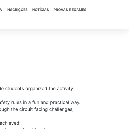
A
INSCRIÇÕES
NOTÍCIAS
PROVAS E EXAMES
e students organized the activity
fety rules in a fun and practical way.
ough the circuit facing challenges,
g achieved!