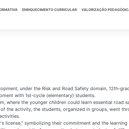
FORMATIVA
ENRIQUECIMENTO CURRICULAR
VALORIZAÇÃO PEDAGÓGIC
lopment, under the Risk and Road Safety domain, 12th-grad
oment with 1st-cycle (elementary) students.
m, where the younger children could learn essential road sa
 of the activity, the students, organized in groups, went thr
ctivities.
er's license," symbolizing their commitment and the learnin