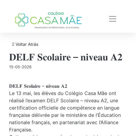
Voltar Atrás
𝐃𝐄𝐋𝐅 𝐒𝐜𝐨𝐥𝐚𝐢𝐫𝐞 – 𝐧𝐢𝐯𝐞𝐚𝐮 𝐀𝟐
15-05-2026
𝐃𝐄𝐋𝐅 𝐒𝐜𝐨𝐥𝐚𝐢𝐫𝐞 – 𝐧𝐢𝐯𝐞𝐚𝐮 𝐀𝟐
Le 13 mai, les élèves du Colégio Casa Mãe ont
réalisé l’examen DELF Scolaire – niveau A2, une
certification officielle de compétence en langue
française délivrée par le ministère de l’Éducation
nationale français, en partenariat avec l’Alliance
Française.